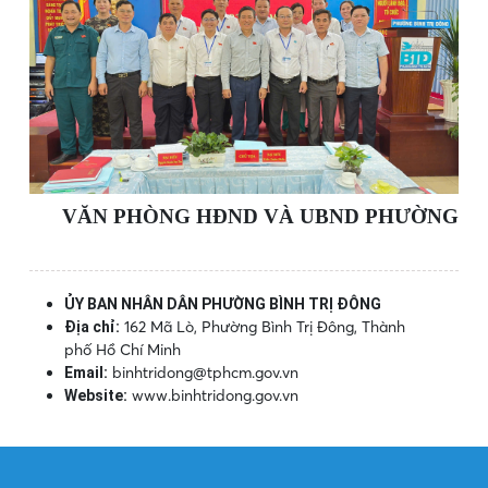
VĂN PHÒNG HĐND VÀ UBND PHƯỜNG
ỦY BAN NHÂN DÂN PHƯỜNG BÌNH TRỊ ĐÔNG
162 Mã Lò, Phường Bình Trị Đông, Thành
Địa chỉ:
phố Hồ Chí Minh
binhtridong@tphcm.gov.vn
Email:
www.binhtridong.gov.vn
Website: