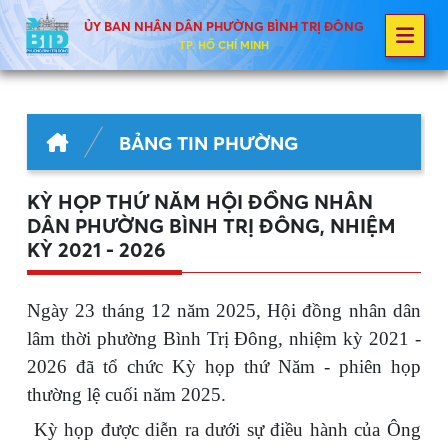
ỦY BAN NHÂN DÂN PHƯỜNG BÌNH TRỊ ĐÔNG
TP. HỒ CHÍ MINH
BẢNG TIN PHƯỜNG
KỲ HỌP THỨ NĂM HỘI ĐỒNG NHÂN
DÂN PHƯỜNG BÌNH TRỊ ĐÔNG, NHIỆM
KỲ 2021 - 2026
Ngày 23 tháng 12 năm 2025, Hội đồng nhân dân
lâm thời phường Bình Trị Đông, nhiệm kỳ 2021 -
2026 đã tổ chức Kỳ họp thứ Năm - phiên họp
thường lệ cuối năm 2025.
Kỳ họp được diễn ra dưới sự điều hành của Ông