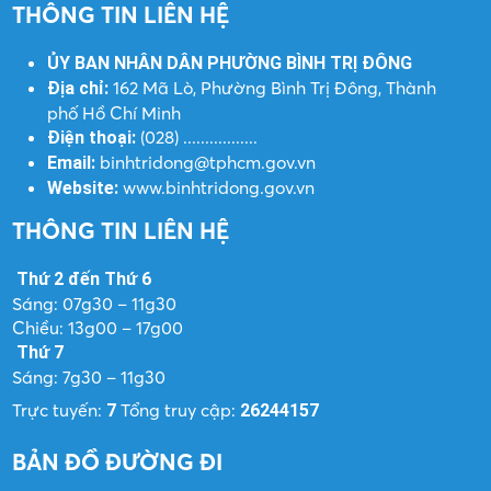
THÔNG TIN LIÊN HỆ
ỦY BAN NHÂN DÂN PHƯỜNG BÌNH TRỊ ĐÔNG
162 Mã Lò, Phường Bình Trị Đông, Thành
Địa chỉ:
phố Hồ Chí Minh
(028) .................
Điện thoại:
binhtridong@tphcm.gov.vn
Email:
www.binhtridong.gov.vn
Website:
THÔNG TIN LIÊN HỆ
Thứ 2 đến Thứ 6
Sáng: 07g30 – 11g30
Chiều: 13g00 – 17g00
Thứ 7
Sáng: 7g30 – 11g30
Trực tuyến:
Tổng truy cập:
7
26244157
BẢN ĐỒ ĐƯỜNG ĐI