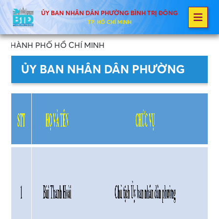
ỦY BAN NHÂN DÂN PHƯỜNG BÌNH TRỊ ĐÔNG
TP. HỒ CHÍ MINH
NH PHỐ HỒ CHÍ MINH
ỦY BAN NHÂN DÂN PHƯỜNG