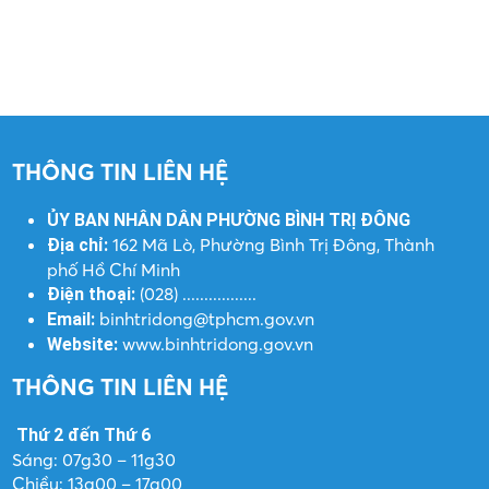
THÔNG TIN LIÊN HỆ
ỦY BAN NHÂN DÂN PHƯỜNG BÌNH TRỊ ĐÔNG
162 Mã Lò, Phường Bình Trị Đông, Thành
Địa chỉ:
phố Hồ Chí Minh
(028) .................
Điện thoại:
binhtridong@tphcm.gov.vn
Email:
www.binhtridong.gov.vn
Website:
THÔNG TIN LIÊN HỆ
Thứ 2 đến Thứ 6
Sáng: 07g30 – 11g30
Chiều: 13g00 – 17g00