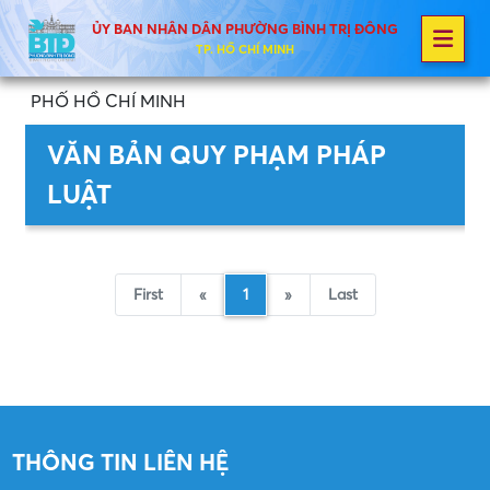
ỦY BAN NHÂN DÂN PHƯỜNG BÌNH TRỊ ĐÔNG
TP. HỒ CHÍ MINH
PHỐ HỒ CHÍ MINH
VĂN BẢN QUY PHẠM PHÁP
LUẬT
First
«
1
»
Last
THÔNG TIN LIÊN HỆ