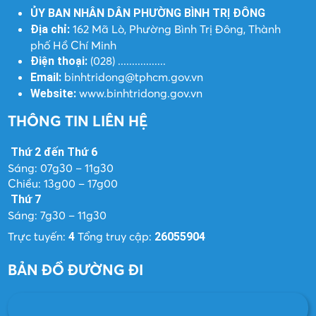
ỦY BAN NHÂN DÂN PHƯỜNG BÌNH TRỊ ĐÔNG
162 Mã Lò, Phường Bình Trị Đông, Thành
Địa chỉ:
phố Hồ Chí Minh
(028) .................
Điện thoại:
binhtridong@tphcm.gov.vn
Email:
www.binhtridong.gov.vn
Website:
THÔNG TIN LIÊN HỆ
Thứ 2 đến Thứ 6
Sáng: 07g30 – 11g30
Chiều: 13g00 – 17g00
Thứ 7
Sáng: 7g30 – 11g30
Trực tuyến:
Tổng truy cập:
4
26055904
BẢN ĐỒ ĐƯỜNG ĐI