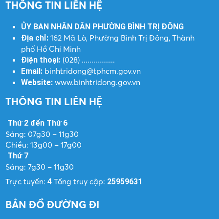
THÔNG TIN LIÊN HỆ
ỦY BAN NHÂN DÂN PHƯỜNG BÌNH TRỊ ĐÔNG
162 Mã Lò, Phường Bình Trị Đông, Thành
Địa chỉ:
phố Hồ Chí Minh
(028) .................
Điện thoại:
binhtridong@tphcm.gov.vn
Email:
www.binhtridong.gov.vn
Website:
THÔNG TIN LIÊN HỆ
Thứ 2 đến Thứ 6
Sáng: 07g30 – 11g30
Chiều: 13g00 – 17g00
Thứ 7
Sáng: 7g30 – 11g30
Trực tuyến:
Tổng truy cập:
4
25959631
BẢN ĐỒ ĐƯỜNG ĐI