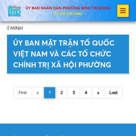
ỦY BAN NHÂN DÂN PHƯỜNG BÌNH TRỊ ĐÔNG
TP. HỒ CHÍ MINH
Í MINH
ỦY BAN MẶT TRẬN TỔ QUỐC
VIỆT NAM VÀ CÁC TỔ CHỨC
CHÍNH TRỊ XÃ HỘI PHƯỜNG
First
«
1
2
3
4
»
Last