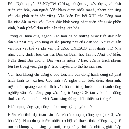
Đến Nghị quyết 33-NQ/TW (2014), nhiệm vụ xây dựng và phát
triển văn hóa, con người Việt Nam được nhấn mạnh, nhằm đáp ứng
yêu cầu phát triển bền vững. Văn kiện Đại hội XIII của Đảng một
lần nữa đặt ra yêu cầu “khơi dậy khát vọng phát triển đất nước phồn
vinh, hạnh phúc” dựa trên nền tảng văn hóa.
Trong 80 năm qua, ngành Văn hóa đã có những bước tiến dài: bảo
tồn và phát huy kho tàng di sản phong phú của dân tộc. Nhiều di sản
văn hóa vật thể và phi vật thể được UNESCO vinh danh như Nhã
nhạc cung đình Huế, Ca trù, Dân ca Quan họ, Tín ngưỡng thờ Mẫu,
Nghệ thuật Bài chòi… Đây vừa là niềm tự hào, vừa là trách nhiệm
lớn lao trong việc gìn giữ, trao truyền cho thế hệ mai sau.
Văn hóa không chỉ dừng ở bảo tồn, mà còn đồng hành cùng sự phát
triển kinh tế - xã hội. Các lĩnh vực nghệ thuật biểu diễn, điện ảnh,
mỹ thuật, quảng cáo, du lịch văn hóa… từng bước hình thành công
nghiệp văn hóa, đóng góp vào tăng trưởng GDP, tạo việc làm, đồng
thời lan tỏa hình ảnh Việt Nam năng động, thân thiện ra thế giới.
Khát vọng sáng tạo, cống hiến trong kỷ nguyên mới.
Bước vào thời đại toàn cầu hóa và cách mạng công nghiệp 4.0, văn
hóa Việt Nam đứng trước nhiều cơ hội và thách thức. Công nghệ số
mở ra không gian sáng tạo mới, song cũng đòi hỏi những giải pháp