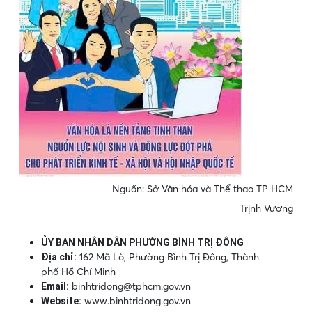
Nguồn: Sở Văn hóa và Thể thao TP HCM
Trịnh Vương
ỦY BAN NHÂN DÂN PHƯỜNG BÌNH TRỊ ĐÔNG
162 Mã Lò, Phường Bình Trị Đông, Thành
Địa chỉ:
phố Hồ Chí Minh
binhtridong@tphcm.gov.vn
Email:
www.binhtridong.gov.vn
Website: