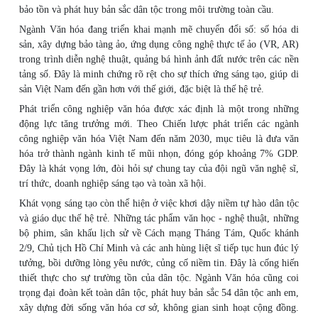
bảo tồn và phát huy bản sắc dân tộc trong môi trường toàn cầu.
Ngành Văn hóa đang triển khai mạnh mẽ chuyển đổi số: số hóa di
sản, xây dựng bảo tàng ảo, ứng dụng công nghệ thực tế ảo (VR, AR)
trong trình diễn nghệ thuật, quảng bá hình ảnh đất nước trên các nền
tảng số. Đây là minh chứng rõ rệt cho sự thích ứng sáng tạo, giúp di
sản Việt Nam đến gần hơn với thế giới, đặc biệt là thế hệ trẻ.
Phát triển công nghiệp văn hóa được xác định là một trong những
động lực tăng trưởng mới. Theo Chiến lược phát triển các ngành
công nghiệp văn hóa Việt Nam đến năm 2030, mục tiêu là đưa văn
hóa trở thành ngành kinh tế mũi nhọn, đóng góp khoảng 7% GDP.
Đây là khát vọng lớn, đòi hỏi sự chung tay của đội ngũ văn nghệ sĩ,
trí thức, doanh nghiệp sáng tạo và toàn xã hội.
Khát vọng sáng tạo còn thể hiện ở việc khơi dậy niềm tự hào dân tộc
và giáo dục thế hệ trẻ. Những tác phẩm văn học - nghệ thuật, những
bộ phim, sân khấu lịch sử về Cách mạng Tháng Tám, Quốc khánh
2/9, Chủ tịch Hồ Chí Minh và các anh hùng liệt sĩ tiếp tục hun đúc lý
tưởng, bồi dưỡng lòng yêu nước, củng cố niềm tin. Đây là cống hiến
thiết thực cho sự trường tồn của dân tộc. Ngành Văn hóa cũng coi
trọng đại đoàn kết toàn dân tộc, phát huy bản sắc 54 dân tộc anh em,
xây dựng đời sống văn hóa cơ sở, không gian sinh hoạt cộng đồng.