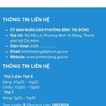
THÔNG TIN LIÊN HỆ
ỦY BAN NHÂN DÂN PHƯỜNG BÌNH TRỊ ĐÔNG
162 Mã Lò, Phường Bình Trị Đông, Thành
Địa chỉ:
phố Hồ Chí Minh
(028) .................
Điện thoại:
binhtridong@tphcm.gov.vn
Email:
www.binhtridong.gov.vn
Website:
THÔNG TIN LIÊN HỆ
Thứ 2 đến Thứ 6
Sáng: 07g30 – 11g30
Chiều: 13g00 – 17g00
Thứ 7
Sáng: 7g30 – 11g30
Trực tuyến:
Tổng truy cập:
9
26019024