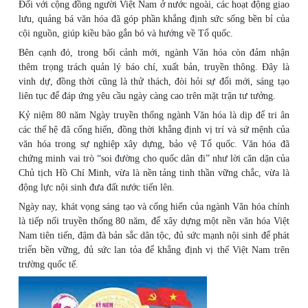
Đối với cộng đồng người Việt Nam ở nước ngoài, các hoạt động giao
lưu, quảng bá văn hóa đã góp phần khẳng định sức sống bền bỉ của
cội nguồn, giúp kiều bào gắn bó và hướng về Tổ quốc.
Bên cạnh đó, trong bối cảnh mới, ngành Văn hóa còn đảm nhận
thêm trọng trách quản lý báo chí, xuất bản, truyền thông. Đây là
vinh dự, đồng thời cũng là thử thách, đòi hỏi sự đổi mới, sáng tạo
liên tục để đáp ứng yêu cầu ngày càng cao trên mặt trận tư tưởng.
Kỷ niệm 80 năm Ngày truyền thống ngành Văn hóa là dịp để tri ân
các thế hệ đã cống hiến, đồng thời khẳng định vị trí và sứ mệnh của
văn hóa trong sự nghiệp xây dựng, bảo vệ Tổ quốc. Văn hóa đã
chứng minh vai trò “soi đường cho quốc dân đi” như lời căn dặn của
Chủ tịch Hồ Chí Minh, vừa là nền tảng tinh thần vững chắc, vừa là
động lực nội sinh đưa đất nước tiến lên.
Ngày nay, khát vọng sáng tạo và cống hiến của ngành Văn hóa chính
là tiếp nối truyền thống 80 năm, để xây dựng một nền văn hóa Việt
Nam tiên tiến, đậm đà bản sắc dân tộc, đủ sức mạnh nội sinh để phát
triển bền vững, đủ sức lan tỏa để khẳng định vị thế Việt Nam trên
trường quốc tế.