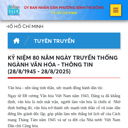
ỦY BAN NHÂN DÂN PHƯỜNG BÌNH TRỊ ĐÔNG
TP. HỒ CHÍ MINH
́ MINH
TUYÊN TRUYỀN
KỶ NIỆM 80 NĂM NGÀY TRUYỀN THỐNG
NGÀNH VĂN HÓA - THÔNG TIN
(28/8/1945 - 28/8/2025)
Văn hóa - nền tảng tinh thần, sức mạnh đồng hành dân tộc.
Ngay từ Đề cương Văn hóa Việt Nam năm 1943, Đảng ta đã khẳng
định, văn hóa là một mặt trận, người làm văn hóa là chiến sĩ. Nhờ
định hướng đó, văn hóa trở thành sức mạnh tinh thần cổ vũ toàn dân
đứng lên giành độc lập, góp phần làm nên thắng lợi lịch sử của Cách
mạng Tháng Tám năm 1945 và sự ra đời của Nhà nước Việt Nam
Dân chủ Cộng hòa.