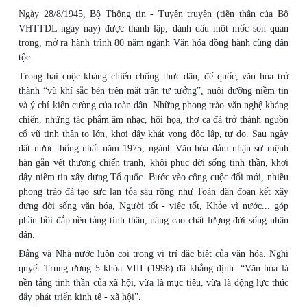
Ngày 28/8/1945, Bộ Thông tin - Tuyên truyền (tiền thân của Bộ
VHTTDL ngày nay) được thành lập, đánh dấu một mốc son quan
trọng, mở ra hành trình 80 năm ngành Văn hóa đồng hành cùng dân
tộc.
Trong hai cuộc kháng chiến chống thực dân, đế quốc, văn hóa trở
thành “vũ khí sắc bén trên mặt trận tư tưởng”, nuôi dưỡng niềm tin
và ý chí kiên cường của toàn dân. Những phong trào văn nghệ kháng
chiến, những tác phẩm âm nhạc, hội họa, thơ ca đã trở thành nguồn
cổ vũ tinh thần to lớn, khơi dậy khát vọng độc lập, tự do. Sau ngày
đất nước thống nhất năm 1975, ngành Văn hóa đảm nhận sứ mệnh
hàn gắn vết thương chiến tranh, khôi phục đời sống tinh thần, khơi
dậy niềm tin xây dựng Tổ quốc. Bước vào công cuộc đổi mới, nhiều
phong trào đã tạo sức lan tỏa sâu rộng như Toàn dân đoàn kết xây
dựng đời sống văn hóa, Người tốt - việc tốt, Khỏe vì nước... góp
phần bồi đắp nền tảng tinh thần, nâng cao chất lượng đời sống nhân
dân.
Đảng và Nhà nước luôn coi trọng vị trí đặc biệt của văn hóa. Nghị
quyết Trung ương 5 khóa VIII (1998) đã khẳng định: “Văn hóa là
nền tảng tinh thần của xã hội, vừa là mục tiêu, vừa là động lực thúc
đẩy phát triển kinh tế - xã hội”.