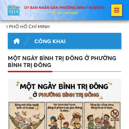
ỦY BAN NHÂN DÂN PHƯỜNG BÌNH TRỊ ĐÔNG
TP. HỒ CHÍ MINH
́ HỒ CHÍ MINH
CÔNG KHAI
MỘT NGÀY BÌNH TRỊ ĐÔNG Ở PHƯỜNG
BÌNH TRỊ ĐÔNG