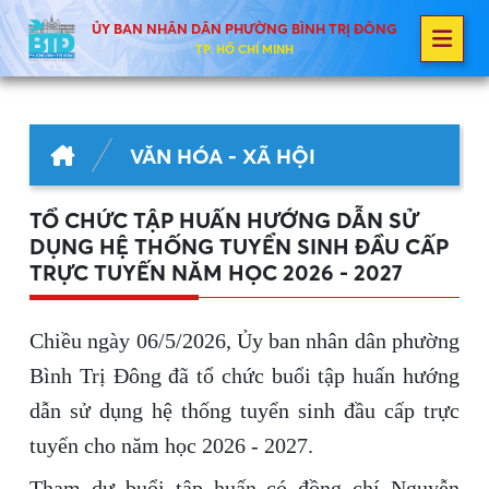
ỦY BAN NHÂN DÂN PHƯỜNG BÌNH TRỊ ĐÔNG
TP. HỒ CHÍ MINH
VĂN HÓA - XÃ HỘI
TỔ CHỨC TẬP HUẤN HƯỚNG DẪN SỬ
DỤNG HỆ THỐNG TUYỂN SINH ĐẦU CẤP
TRỰC TUYẾN NĂM HỌC 2026 - 2027
Chiều ngày 06/5/2026, Ủy ban nhân dân phường
Bình Trị Đông đã tổ chức buổi tập huấn hướng
dẫn sử dụng hệ thống tuyển sinh đầu cấp trực
tuyến cho năm học 2026 - 2027.
Tham dự buổi tập huấn có đồng chí Nguyễn