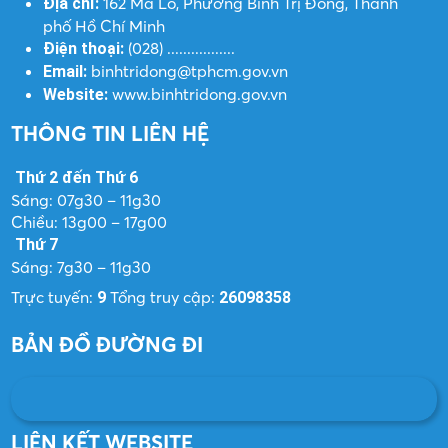
162 Mã Lò, Phường Bình Trị Đông, Thành
Địa chỉ:
phố Hồ Chí Minh
(028) .................
Điện thoại:
binhtridong@tphcm.gov.vn
Email:
www.binhtridong.gov.vn
Website:
THÔNG TIN LIÊN HỆ
Thứ 2 đến Thứ 6
Sáng: 07g30 – 11g30
Chiều: 13g00 – 17g00
Thứ 7
Sáng: 7g30 – 11g30
Trực tuyến:
Tổng truy cập:
9
26098358
BẢN ĐỒ ĐƯỜNG ĐI
LIÊN KẾT WEBSITE