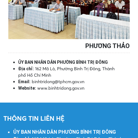
PHƯƠNG THẢO
ỦY BAN NHÂN DÂN PHƯỜNG BÌNH TRỊ ĐÔNG
162 Mã Lò, Phường Bình Trị Đông, Thành
Địa chỉ:
phố Hồ Chí Minh
binhtridong@tphcm.gov.vn
Email:
www.binhtridong.gov.vn
Website:
THÔNG TIN LIÊN HỆ
ỦY BAN NHÂN DÂN PHƯỜNG BÌNH TRỊ ĐÔNG