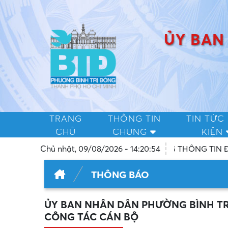
ỦY BAN
TRANG
THÔNG TIN
TIN TỨC 
CHỦ
CHUNG
KIỆN
TRANG THÔNG TIN ĐIỆN TỬ CHÍNH THỨC CỦA ỦY BA
Chủ nhật, 09/08/2026 - 14:20:54
THÔNG BÁO
ỦY BAN NHÂN DÂN PHƯỜNG BÌNH TR
CÔNG TÁC CÁN BỘ