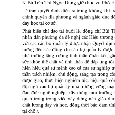
3. Bà Trần Thị Ngọc Dung giữ chức vụ Phó Hi
Lễ trao quyết định diễn ra trong không khí tr
chính quyền địa phương và ngành giáo dục đối 
dạy học tại cơ sở.
Phát biểu chỉ đạo tại buổi lễ, đồng chí Bùi
nhân dân phường đã đề nghị các Hiệu trưởng c
với các cán bộ quản lý được nhận Quyết định 
mừng đến các đồng chí cán bộ quản lý được ti
nhà trường tăng cường tinh thần đoàn kết, gắ
sức khỏe thể chất và tinh thần để đáp ứng tố
hiện hiệu quả sứ mệnh cao cả của sự nghiệp tr
thần trách nhiệm, chủ động, sáng tạo trong c
được giao; thực hiện nghiêm túc, hiệu quả c
đội ngũ cán bộ quản lý nhà trường vững mạn
đạo đức nghề nghiệp, xây dựng môi trường 
quan trọng trong việc xây dựng nền giáo dục
chất lượng dạy và học, đồng thời bảo đảm tín
tại chỗ./.