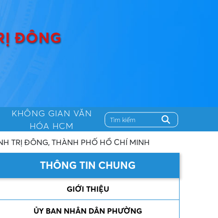
RỊ ĐÔNG
KHÔNG GIAN VĂN
HÓA HCM
́ MINH
THÔNG TIN CHUNG
GIỚI THIỆU
ỦY BAN NHÂN DÂN PHƯỜNG