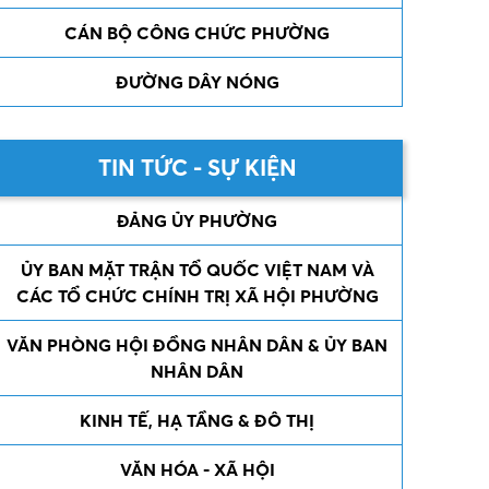
CÁN BỘ CÔNG CHỨC PHƯỜNG
ĐƯỜNG DÂY NÓNG
TIN TỨC - SỰ KIỆN
ĐẢNG ỦY PHƯỜNG
ỦY BAN MẶT TRẬN TỔ QUỐC VIỆT NAM VÀ
CÁC TỔ CHỨC CHÍNH TRỊ XÃ HỘI PHƯỜNG
VĂN PHÒNG HỘI ĐỒNG NHÂN DÂN & ỦY BAN
NHÂN DÂN
KINH TẾ, HẠ TẦNG & ĐÔ THỊ
VĂN HÓA - XÃ HỘI