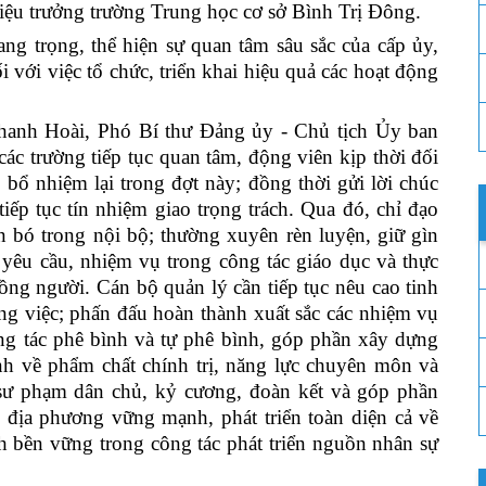
ệu trưởng trường Trung học cơ sở Bình Trị Đông.
ang trọng, thể hiện sự quan tâm sâu sắc của cấp ủy,
với việc tổ chức, triển khai hiệu quả các hoạt động
 Thanh Hoài, Phó Bí thư Đảng ủy - Chủ tịch Ủy ban
ác trường tiếp tục quan tâm, động viên kịp thời đối
bổ nhiệm lại trong đợt này; đồng thời gửi lời chúc
ếp tục tín nhiệm giao trọng trách. Qua đó, chỉ đạo
n bó trong nội bộ; thường xuyên rèn luyện, giữ gìn
t yêu cầu, nhiệm vụ trong công tác giáo dục và thực
ồng người. Cán bộ quản lý cần tiếp tục nêu cao tinh
ông việc; phấn đấu hoàn thành xuất sắc các nhiệm vụ
ông tác phê bình và tự phê bình, góp phần xây dựng
h về phẩm chất chính trị, năng lực chuyên môn và
sư phạm dân chủ, kỷ cương, đoàn kết và góp phần
 địa phương vững mạnh, phát triển toàn diện cả về
h bền vững trong công tác phát triển nguồn nhân sự