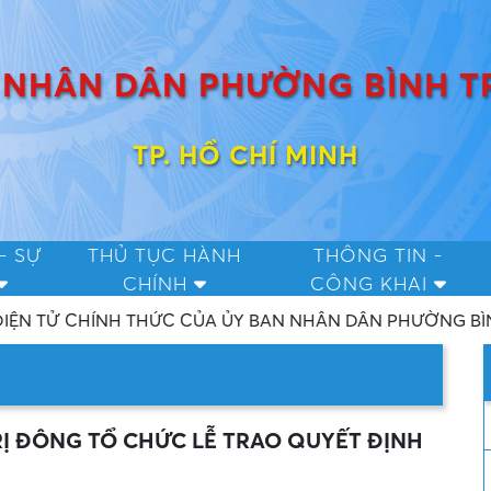
 NHÂN DÂN PHƯỜNG BÌNH T
TP. HỒ CHÍ MINH
- SỰ
THỦ TỤC HÀNH
THÔNG TIN -
CHÍNH
CÔNG KHAI
N NHÂN DÂN PHƯỜNG BÌNH TRỊ ĐÔNG, THÀNH PHỐ HỒ CHI
Ị ĐÔNG TỔ CHỨC LỄ TRAO QUYẾT ĐỊNH