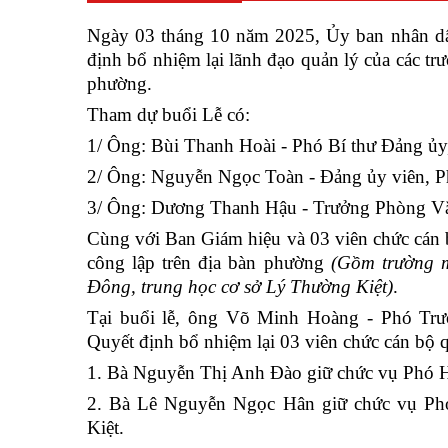
Ngày 03 tháng 10 năm 2025, Ủy ban nhân dâ
định bổ nhiệm lại lãnh đạo quản lý của các tr
phường.
Tham dự buổi Lễ có:
1/ Ông: Bùi Thanh Hoài - Phó Bí thư Đảng ủy
2/ Ông: Nguyễn Ngọc Toàn - Đảng ủy viên, P
3/ Ông: Dương Thanh Hậu - Trưởng Phòng Vă
Cùng với Ban Giám hiệu và 03 viên chức cán 
công lập trên địa bàn phường
(Gồm trường m
Đông, trung học cơ sở Lý Thường Kiệt)
.
Tại buổi lễ, ông Võ Minh Hoàng - Phó Tr
Quyết định bổ nhiệm lại 03 viên chức cán bộ q
1. Bà Nguyễn Thị Anh Đào giữ chức vụ Phó 
2. Bà Lê Nguyễn Ngọc Hân giữ chức vụ Phó
Kiệt.